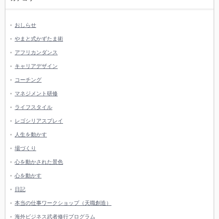
おしらせ
やまと式かずたま術
アフリカンダンス
キャリアデザイン
コーチング
マネジメント研修
ライフスタイル
レゴシリアスプレイ
人生を動かす
場づくり
心を動かされた景色
心を動かす
日記
本当の仕事ワークショップ（天職創造）
海外ビジネス武者修行プログラム