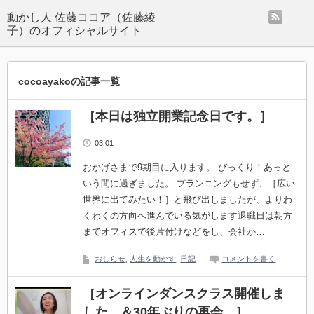
rss
動かし人 佐藤ココア（佐藤綾
子）のオフィシャルサイト
cocoayakoの記事一覧
［本日は独立開業記念日です。］
03.01
おかげさまで9期目に入ります。 びっくり！あっと
いう間に過ぎました。 プランニングもせず、［広い
世界に出てみたい！］と飛び出しましたが、よりわ
くわくの方向へ進んでいる気がします退職日は朝方
までオフィスで後片付けなどをし、会社か…
おしらせ
,
人生を動かす
,
日記
コメントを書く
［オンラインダンスクラス開催しま
した。＆30年ぶりの再会。］