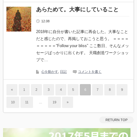
あらためて。大事にしていること
12.08
2018年に自分が書いた記事に再会した。大事なこと
だと感じたので、再掲しておこうと思う。 ＝＝＝＝
＝＝＝＝＝“Follow your bliss” ここ数日、そんなメッ
セージばっかりに出くわす。 天職創造ワークショッ
プで…
心を動かす
,
日記
コメントを書く
«
1
2
3
4
5
6
7
8
9
10
11
…
19
»
RETURN TOP