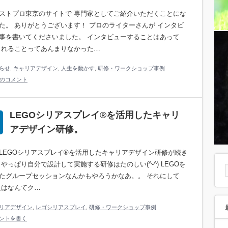
ストプロ東京のサイトで 専門家としてご紹介いただくことにな
た。 ありがとうございます！ プロのライターさんが インタビ
事を書いてくださいました。 インタビューすることはあって
されることってあんまりなかった…
らせ
,
キャリアデザイン
,
人生を動かす
,
研修・ワークショップ事例
件のコメント
LEGOシリアスプレイ®️を活用したキャリ
アデザイン研修。
LEGOシリアスプレイ®️を活用したキャリアデザイン研修が続き
 やっぱり自分で設計して実施する研修はたのしい(^-^) LEGOを
たグループセッションなんかもやろうかなあ。。 それにして
人はなんてク…
リアデザイン
,
レゴシリアスプレイ
,
研修・ワークショップ事例
ントを書く