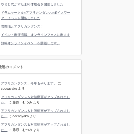
やまと式かずたま術体験会を開催しました
ドラムサークル×アフリカンダンス×ボイスワー
ク イベント開催しました
管理職とアフリカンダンス！
イベント出演情報。オンラインフェスに出ます
無料オンラインイベントを開催します。
最近のコメント
アフリカンダンス、今年もやります。
に
cocoayako
より
アフリカンダンス＆対談動画がアップされまし
た。
に
藤原 むつみ
より
アフリカンダンス＆対談動画がアップされまし
た。
に
cocoayako
より
アフリカンダンス＆対談動画がアップされまし
た。
に
藤原 むつみ
より