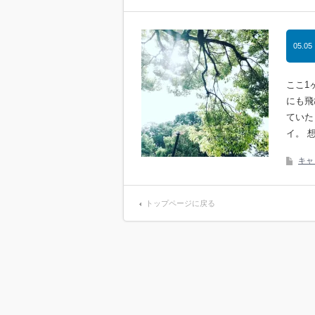
05.05
ここ1
にも飛
ていた
イ。 
キャ
トップページに戻る