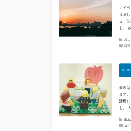
マイベ
りまし
ュー記
も、 
おし
37
05.15
最近は
ます。
活用し
も。 
キャ
コメ