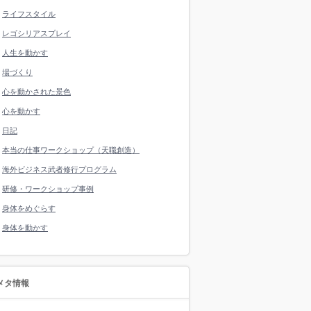
ライフスタイル
レゴシリアスプレイ
人生を動かす
場づくり
心を動かされた景色
心を動かす
日記
本当の仕事ワークショップ（天職創造）
海外ビジネス武者修行プログラム
研修・ワークショップ事例
身体をめぐらす
身体を動かす
メタ情報