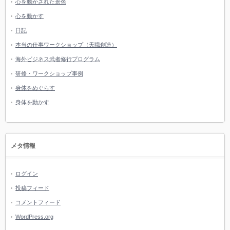
心を動かされた景色
心を動かす
日記
本当の仕事ワークショップ（天職創造）
海外ビジネス武者修行プログラム
研修・ワークショップ事例
身体をめぐらす
身体を動かす
メタ情報
ログイン
投稿フィード
コメントフィード
WordPress.org