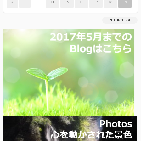
«
1
…
14
15
16
17
18
19
RETURN TOP