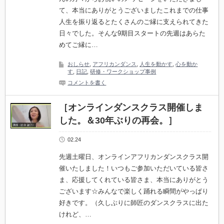
て、本当にありがとうございましたこれまでの仕事
人生を振り返るとたくさんのご縁に支えられてきた
日々でした。そんな9期目スタートの先週はあらた
めてご縁に…
おしらせ
,
アフリカンダンス
,
人生を動かす
,
心を動か
す
,
日記
,
研修・ワークショップ事例
コメントを書く
［オンラインダンスクラス開催しま
した。＆30年ぶりの再会。］
02.24
先週土曜日、オンラインアフリカンダンスクラス開
催いたしました！いつもご参加いただいている皆さ
ま、応援してくれている皆さま、本当にありがとう
ございます☆みんなで楽しく踊れる瞬間がやっぱり
好きです。（久しぶりに師匠のダンスクラスに出た
けれど、…