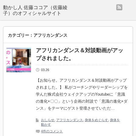
rss
動かし人 佐藤ココア（佐藤綾
子）のオフィシャルサイト
カテゴリー：アフリカンダンス
アフリカンダンス＆対談動画がアッ
プされました。
03.26
【お知らせ。アフリカンダンス＆対談動画がアップ
されました。】 私がコーチングやリーダーシップを
学んだ株式会社ウェイクアップのYoutubeに「意識
の進化×〇〇」という企画の対談で「意識の進化×ダ
ンス」をテーマにゲスト登壇させていただ…
おしらせ
,
アフリカンダンス
,
身体をめぐらす
,
身体を
動かす
4件のコメント