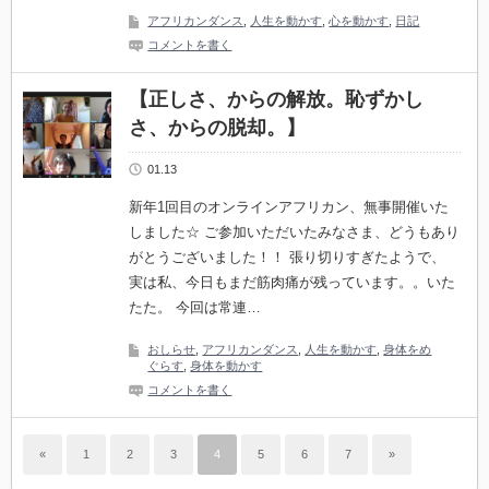
アフリカンダンス
,
人生を動かす
,
心を動かす
,
日記
コメントを書く
【正しさ、からの解放。恥ずかし
さ、からの脱却。】
01.13
新年1回目のオンラインアフリカン、無事開催いた
しました☆ ご参加いただいたみなさま、どうもあり
がとうございました！！ 張り切りすぎたようで、
実は私、今日もまだ筋肉痛が残っています。。いた
たた。 今回は常連…
おしらせ
,
アフリカンダンス
,
人生を動かす
,
身体をめ
ぐらす
,
身体を動かす
コメントを書く
«
1
2
3
4
5
6
7
»