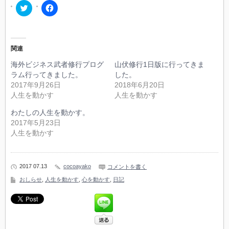
ク
Facebook
リ
で
ッ
共
ク
有
し
す
て
る
Twitter
に
関連
で
は
共
ク
海外ビジネス武者修行プログ
山伏修行1日版に行ってきま
有
リ
(新
ッ
ラム行ってきました。
した。
し
ク
2017年9月26日
2018年6月20日
い
し
ウ
て
人生を動かす
人生を動かす
ィ
く
ン
だ
わたしの人生を動かす。
ド
さ
ウ
い
2017年5月23日
で
(新
開
し
人生を動かす
き
い
ま
ウ
す)
ィ
ン
ド
2017 07.13
cocoayako
コメントを書く
ウ
で
おしらせ
,
人生を動かす
,
心を動かす
,
日記
開
き
ま
す)