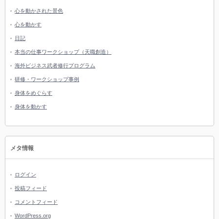
心を動かされた景色
心を動かす
日記
本当の仕事ワークショップ（天職創造）
海外ビジネス武者修行プログラム
研修・ワークショップ事例
身体をめぐらす
身体を動かす
メタ情報
ログイン
投稿フィード
コメントフィード
WordPress.org