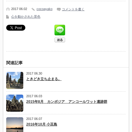
ド
ウ
2017 06.02
cocoayako
コメントを書く
で
開
心を動かされた景色
き
ま
す)
関連記事
2017 06.30
ときどき立ち止まる。
2017 06.03
2015年8月 カンボジア アンコールワット遺跡群
2017 06.07
2016年10月 小豆島