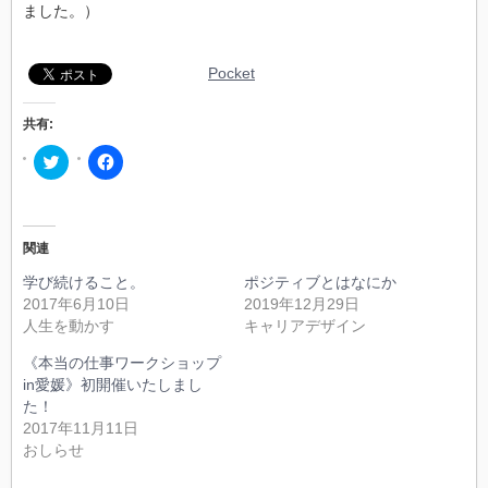
ました。）
Pocket
共有:
ク
Facebook
リ
で
ッ
共
ク
有
し
す
て
る
Twitter
に
関連
で
は
共
ク
学び続けること。
ポジティブとはなにか
有
リ
(新
ッ
2017年6月10日
2019年12月29日
し
ク
人生を動かす
キャリアデザイン
い
し
ウ
て
ィ
く
《本当の仕事ワークショップ
ン
だ
in愛媛》初開催いたしまし
ド
さ
ウ
い
た！
で
(新
開
し
2017年11月11日
き
い
おしらせ
ま
ウ
す)
ィ
ン