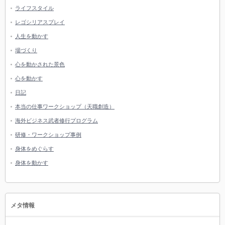
ライフスタイル
レゴシリアスプレイ
人生を動かす
場づくり
心を動かされた景色
心を動かす
日記
本当の仕事ワークショップ（天職創造）
海外ビジネス武者修行プログラム
研修・ワークショップ事例
身体をめぐらす
身体を動かす
メタ情報