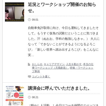
近況とワークショップ開催のお知ら
せ。
09.01
自動車免許取得に向け、今日も運転してきましたそ
して。もうすぐ仮免の試験だということに気づきま
した。汗（ぬおお、学科の勉強しなきゃ。） 大人に
なって「できないことができるようになるよろこ
び」「新しい世界へ踏み出すよろこび」をこんなに
実…
おしらせ
,
キャリアデザイン
,
人生を動かす
,
本当の仕
事ワークショップ（天職創造）
,
研修・ワークショッ
プ事例
コメントを書く
講演会に呼んでいただきました。
08.21
［動かし人活動。］今日はコーチ仲間のエベッツさ